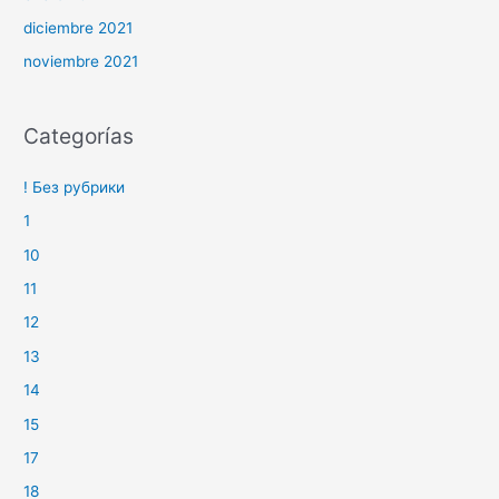
diciembre 2021
noviembre 2021
Categorías
! Без рубрики
1
10
11
12
13
14
15
17
18