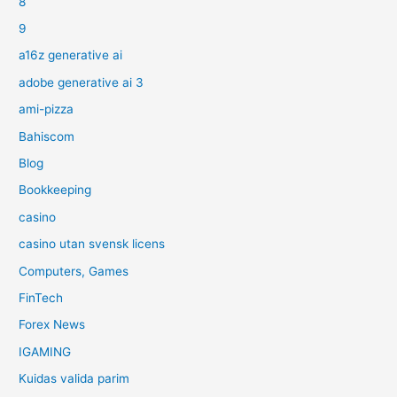
8
9
a16z generative ai
adobe generative ai 3
ami-pizza
Bahiscom
Blog
Bookkeeping
casino
casino utan svensk licens
Computers, Games
FinTech
Forex News
IGAMING
Kuidas valida parim