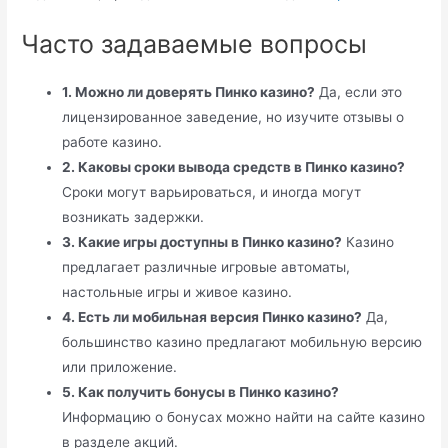
Часто задаваемые вопросы
1. Можно ли доверять Пинко казино?
Да, если это
лицензированное заведение, но изучите отзывы о
работе казино.
2. Каковы сроки вывода средств в Пинко казино?
Сроки могут варьироваться, и иногда могут
возникать задержки.
3. Какие игры доступны в Пинко казино?
Казино
предлагает различные игровые автоматы,
настольные игры и живое казино.
4. Есть ли мобильная версия Пинко казино?
Да,
большинство казино предлагают мобильную версию
или приложение.
5. Как получить бонусы в Пинко казино?
Информацию о бонусах можно найти на сайте казино
в разделе акций.