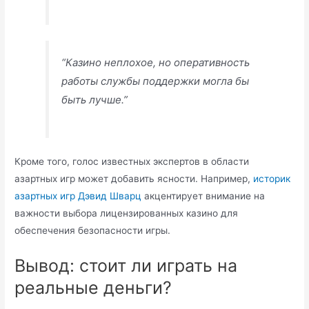
“Казино неплохое, но оперативность
работы службы поддержки могла бы
быть лучше.”
Кроме того, голос известных экспертов в области
азартных игр может добавить ясности. Например,
историк
азартных игр Дэвид Шварц
акцентирует внимание на
важности выбора лицензированных казино для
обеспечения безопасности игры.
Вывод: стоит ли играть на
реальные деньги?