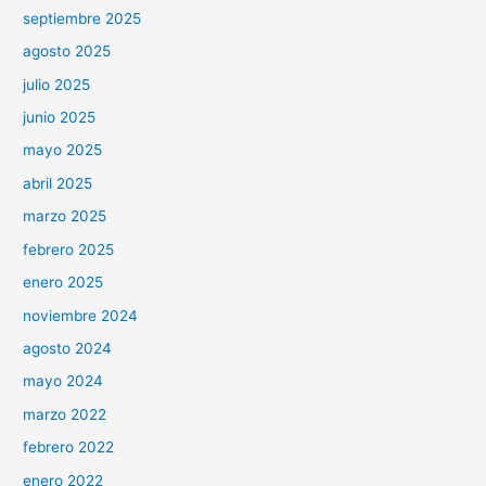
septiembre 2025
agosto 2025
julio 2025
junio 2025
mayo 2025
abril 2025
marzo 2025
febrero 2025
enero 2025
noviembre 2024
agosto 2024
mayo 2024
marzo 2022
febrero 2022
enero 2022