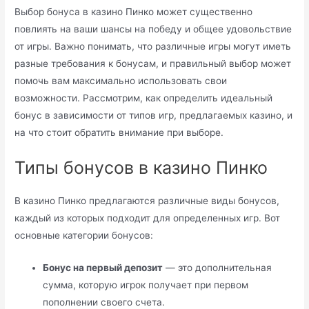
Выбор бонуса в казино Пинко может существенно
повлиять на ваши шансы на победу и общее удовольствие
от игры. Важно понимать, что различные игры могут иметь
разные требования к бонусам, и правильный выбор может
помочь вам максимально использовать свои
возможности. Рассмотрим, как определить идеальный
бонус в зависимости от типов игр, предлагаемых казино, и
на что стоит обратить внимание при выборе.
Типы бонусов в казино Пинко
В казино Пинко предлагаются различные виды бонусов,
каждый из которых подходит для определенных игр. Вот
основные категории бонусов:
Бонус на первый депозит
— это дополнительная
сумма, которую игрок получает при первом
пополнении своего счета.