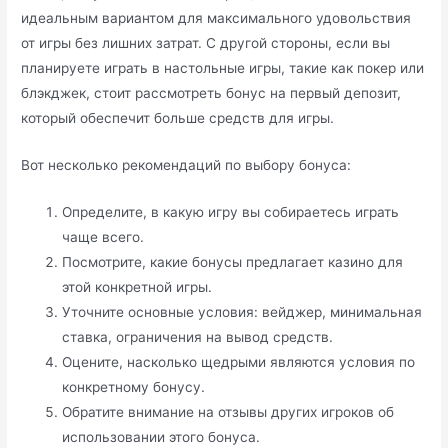
идеальным вариантом для максимального удовольствия
от игры без лишних затрат. С другой стороны, если вы
планируете играть в настольные игры, такие как покер или
блэкджек, стоит рассмотреть бонус на первый депозит,
который обеспечит больше средств для игры.
Вот несколько рекомендаций по выбору бонуса:
Определите, в какую игру вы собираетесь играть
чаще всего.
Посмотрите, какие бонусы предлагает казино для
этой конкретной игры.
Уточните основные условия: вейджер, минимальная
ставка, ограничения на вывод средств.
Оцените, насколько щедрыми являются условия по
конкретному бонусу.
Обратите внимание на отзывы других игроков об
использовании этого бонуса.