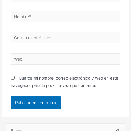
Nombre*
Correo
electrónico*
Web
Guarda mi nombre, correo electrónico y web en este
navegador para la próxima vez que comente.
B