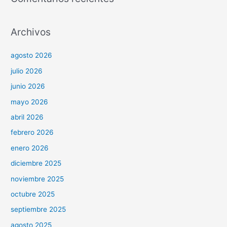
Archivos
agosto 2026
julio 2026
junio 2026
mayo 2026
abril 2026
febrero 2026
enero 2026
diciembre 2025
noviembre 2025
octubre 2025
septiembre 2025
agosto 2025