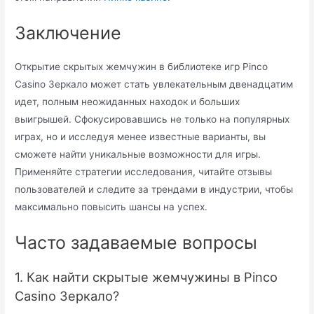
Заключение
Открытие скрытых жемчужин в библиотеке игр Pinco
Casino Зеркало может стать увлекательным двенадцатим
идет, полным неожиданных находок и больших
выигрышей. Сфокусировавшись не только на популярных
играх, но и исследуя менее известные варианты, вы
сможете найти уникальные возможности для игры.
Применяйте стратегии исследования, читайте отзывы
пользователей и следите за трендами в индустрии, чтобы
максимально повысить шансы на успех.
Часто задаваемые вопросы
1. Как найти скрытые жемчужины в Pinco
Casino Зеркало?