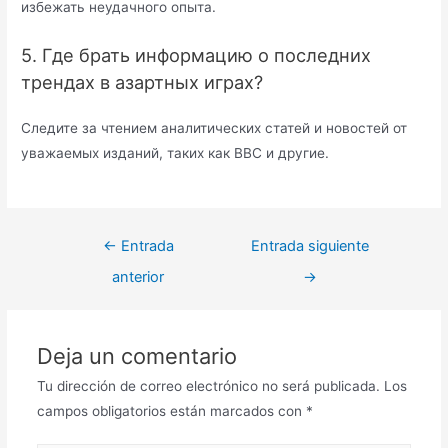
избежать неудачного опыта.
5. Где брать информацию о последних
трендах в азартных играх?
Следите за чтением аналитических статей и новостей от
уважаемых изданий, таких как BBC и другие.
Navegación
←
Entrada
Entrada siguiente
de
anterior
→
entradas
Deja un comentario
Tu dirección de correo electrónico no será publicada.
Los
campos obligatorios están marcados con
*