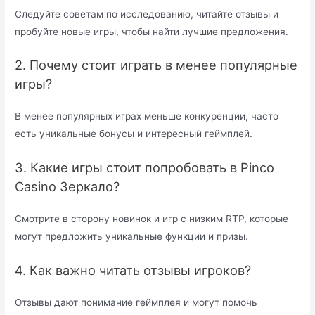
Следуйте советам по исследованию, читайте отзывы и
пробуйте новые игры, чтобы найти лучшие предложения.
2. Почему стоит играть в менее популярные
игры?
В менее популярных играх меньше конкуренции, часто
есть уникальные бонусы и интересный геймплей.
3. Какие игры стоит попробовать в Pinco
Casino Зеркало?
Смотрите в сторону новинок и игр с низким RTP, которые
могут предложить уникальные функции и призы.
4. Как важно читать отзывы игроков?
Отзывы дают понимание геймплея и могут помочь