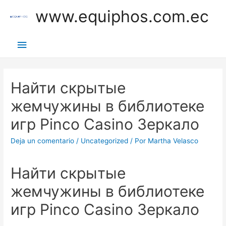
Ir
www.equiphos.com.ec
al
contenido
Menú
principal
Найти скрытые
жемчужины в библиотеке
игр Pinco Casino Зеркало
Deja un comentario
/
Uncategorized
/ Por
Martha Velasco
Найти скрытые
жемчужины в библиотеке
игр Pinco Casino Зеркало