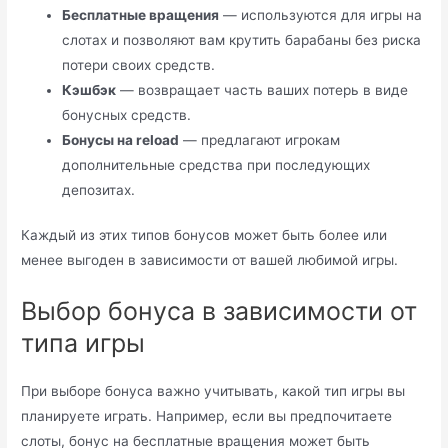
Бесплатные вращения
— используются для игры на
слотах и позволяют вам крутить барабаны без риска
потери своих средств.
Кэшбэк
— возвращает часть ваших потерь в виде
бонусных средств.
Бонусы на reload
— предлагают игрокам
дополнительные средства при последующих
депозитах.
Каждый из этих типов бонусов может быть более или
менее выгоден в зависимости от вашей любимой игры.
Выбор бонуса в зависимости от
типа игры
При выборе бонуса важно учитывать, какой тип игры вы
планируете играть. Например, если вы предпочитаете
слоты, бонус на бесплатные вращения может быть