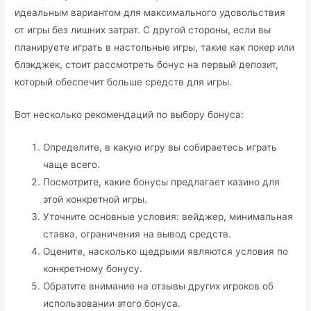
идеальным вариантом для максимального удовольствия
от игры без лишних затрат. С другой стороны, если вы
планируете играть в настольные игры, такие как покер или
блэкджек, стоит рассмотреть бонус на первый депозит,
который обеспечит больше средств для игры.
Вот несколько рекомендаций по выбору бонуса:
Определите, в какую игру вы собираетесь играть
чаще всего.
Посмотрите, какие бонусы предлагает казино для
этой конкретной игры.
Уточните основные условия: вейджер, минимальная
ставка, ограничения на вывод средств.
Оцените, насколько щедрыми являются условия по
конкретному бонусу.
Обратите внимание на отзывы других игроков об
использовании этого бонуса.