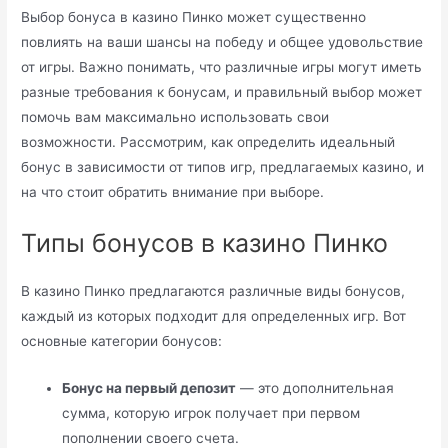
Выбор бонуса в казино Пинко может существенно
повлиять на ваши шансы на победу и общее удовольствие
от игры. Важно понимать, что различные игры могут иметь
разные требования к бонусам, и правильный выбор может
помочь вам максимально использовать свои
возможности. Рассмотрим, как определить идеальный
бонус в зависимости от типов игр, предлагаемых казино, и
на что стоит обратить внимание при выборе.
Типы бонусов в казино Пинко
В казино Пинко предлагаются различные виды бонусов,
каждый из которых подходит для определенных игр. Вот
основные категории бонусов:
Бонус на первый депозит
— это дополнительная
сумма, которую игрок получает при первом
пополнении своего счета.