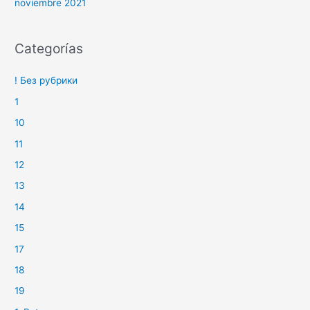
noviembre 2021
Categorías
! Без рубрики
1
10
11
12
13
14
15
17
18
19