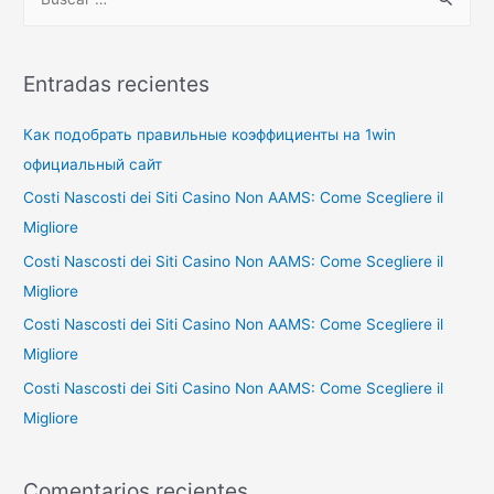
u
s
c
Entradas recientes
a
r
Как подобрать правильные коэффициенты на 1win
p
официальный сайт
o
Costi Nascosti dei Siti Casino Non AAMS: Come Scegliere il
r
Migliore
:
Costi Nascosti dei Siti Casino Non AAMS: Come Scegliere il
Migliore
Costi Nascosti dei Siti Casino Non AAMS: Come Scegliere il
Migliore
Costi Nascosti dei Siti Casino Non AAMS: Come Scegliere il
Migliore
Comentarios recientes