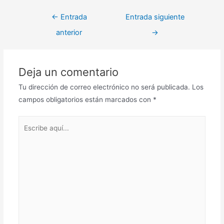
Navegación
←
Entrada
Entrada siguiente
de
anterior
→
entradas
Deja un comentario
Tu dirección de correo electrónico no será publicada.
Los
campos obligatorios están marcados con
*
Escribe
aquí...