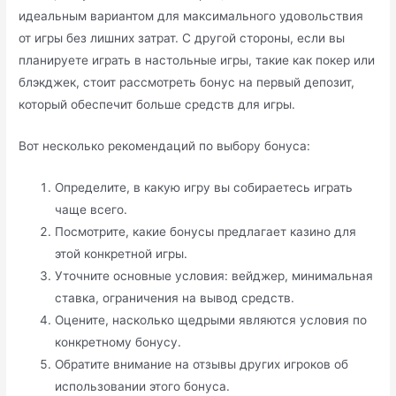
идеальным вариантом для максимального удовольствия
от игры без лишних затрат. С другой стороны, если вы
планируете играть в настольные игры, такие как покер или
блэкджек, стоит рассмотреть бонус на первый депозит,
который обеспечит больше средств для игры.
Вот несколько рекомендаций по выбору бонуса:
Определите, в какую игру вы собираетесь играть
чаще всего.
Посмотрите, какие бонусы предлагает казино для
этой конкретной игры.
Уточните основные условия: вейджер, минимальная
ставка, ограничения на вывод средств.
Оцените, насколько щедрыми являются условия по
конкретному бонусу.
Обратите внимание на отзывы других игроков об
использовании этого бонуса.