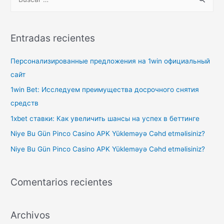
u
s
c
Entradas recientes
a
r
Персонализированные предложения на 1win официальный
p
сайт
o
1win Bet: Исследуем преимущества досрочного снятия
r
средств
:
1xbet ставки: Как увеличить шансы на успех в беттинге
Niye Bu Gün Pinco Casino APK Yükleməyə Cəhd etməlisiniz?
Niye Bu Gün Pinco Casino APK Yükleməyə Cəhd etməlisiniz?
Comentarios recientes
Archivos