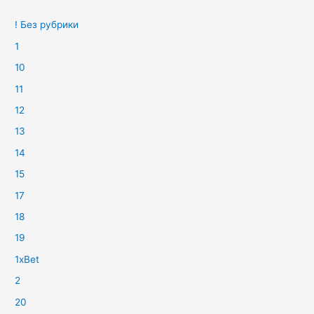
! Без рубрики
1
10
11
12
13
14
15
17
18
19
1xBet
2
20