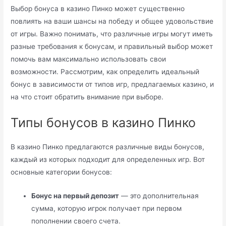
Выбор бонуса в казино Пинко может существенно
повлиять на ваши шансы на победу и общее удовольствие
от игры. Важно понимать, что различные игры могут иметь
разные требования к бонусам, и правильный выбор может
помочь вам максимально использовать свои
возможности. Рассмотрим, как определить идеальный
бонус в зависимости от типов игр, предлагаемых казино, и
на что стоит обратить внимание при выборе.
Типы бонусов в казино Пинко
В казино Пинко предлагаются различные виды бонусов,
каждый из которых подходит для определенных игр. Вот
основные категории бонусов:
Бонус на первый депозит
— это дополнительная
сумма, которую игрок получает при первом
пополнении своего счета.