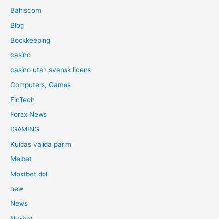
Bahiscom
Blog
Bookkeeping
casino
casino utan svensk licens
Computers, Games
FinTech
Forex News
IGAMING
Kuidas valida parim
Melbet
Mostbet dol
new
News
Nyxbet