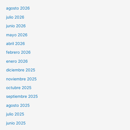
agosto 2026
julio 2026
junio 2026
mayo 2026
abril 2026
febrero 2026
enero 2026
diciembre 2025
noviembre 2025
octubre 2025
septiembre 2025
agosto 2025
julio 2025
junio 2025