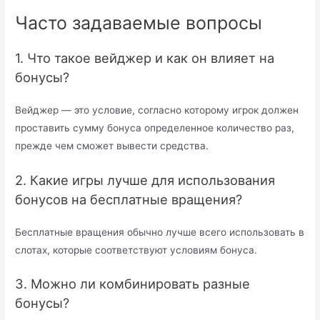
Часто задаваемые вопросы
1. Что такое вейджер и как он влияет на
бонусы?
Вейджер — это условие, согласно которому игрок должен
проставить сумму бонуса определенное количество раз,
прежде чем сможет вывести средства.
2. Какие игры лучше для использования
бонусов на бесплатные вращения?
Бесплатные вращения обычно лучше всего использовать в
слотах, которые соответствуют условиям бонуса.
3. Можно ли комбинировать разные
бонусы?