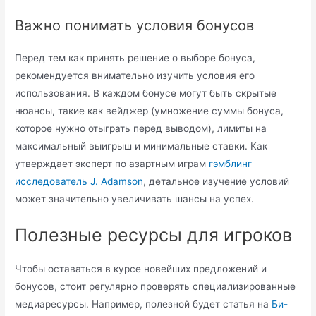
Важно понимать условия бонусов
Перед тем как принять решение о выборе бонуса,
рекомендуется внимательно изучить условия его
использования. В каждом бонусе могут быть скрытые
нюансы, такие как вейджер (умножение суммы бонуса,
которое нужно отыграть перед выводом), лимиты на
максимальный выигрыш и минимальные ставки. Как
утверждает эксперт по азартным играм
гэмблинг
исследователь J. Adamson
, детальное изучение условий
может значительно увеличивать шансы на успех.
Полезные ресурсы для игроков
Чтобы оставаться в курсе новейших предложений и
бонусов, стоит регулярно проверять специализированные
медиаресурсы. Например, полезной будет статья на
Би-