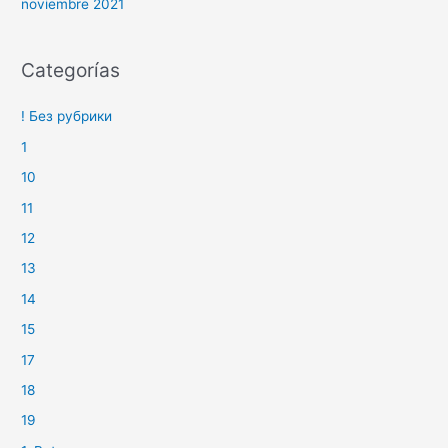
noviembre 2021
Categorías
! Без рубрики
1
10
11
12
13
14
15
17
18
19