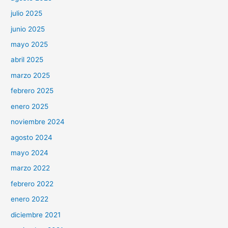
julio 2025
junio 2025
mayo 2025
abril 2025
marzo 2025
febrero 2025
enero 2025
noviembre 2024
agosto 2024
mayo 2024
marzo 2022
febrero 2022
enero 2022
diciembre 2021