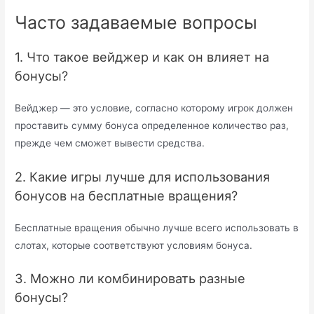
Часто задаваемые вопросы
1. Что такое вейджер и как он влияет на
бонусы?
Вейджер — это условие, согласно которому игрок должен
проставить сумму бонуса определенное количество раз,
прежде чем сможет вывести средства.
2. Какие игры лучше для использования
бонусов на бесплатные вращения?
Бесплатные вращения обычно лучше всего использовать в
слотах, которые соответствуют условиям бонуса.
3. Можно ли комбинировать разные
бонусы?