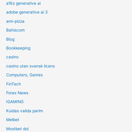
a16z generative ai
adobe generative ai 3
ami-pizza
Bahiscom
Blog
Bookkeeping
casino
casino utan svensk licens
Computers, Games
FinTech
Forex News
IGAMING
Kuidas valida parim
Melbet
Mostbet dol