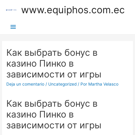
Ir
www.equiphos.com.ec
al
contenido
Menú
principal
Как выбрать бонус в
казино Пинко в
зависимости от игры
Deja un comentario
/
Uncategorized
/ Por
Martha Velasco
Как выбрать бонус в
казино Пинко в
зависимости от игры