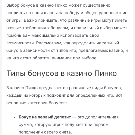
Выбор бонуса в казино Пинко может существенно
повлиять на ваши шансы на победу и общее удовольствие
от игры. Важно понимать, что различные игры могут иметь
разные требования к бонусам, и правильный выбор может
помочь вам максимально использовать свои
возможности. Рассмотрим, как определить идеальный
бонус в зависимости от типов игр, предлагаемых казино, и
на что стоит обратить внимание при выборе.
Типы бонусов в казино Пинко
В казино Пинко предлагаются различные виды бонусов,
каждый из которых подходит для определенных игр. Вот
основные категории бонусов:
Бонус на первый депозит
— это дополнительная
сумма, которую игрок получает при первом
пополнении своего счета.