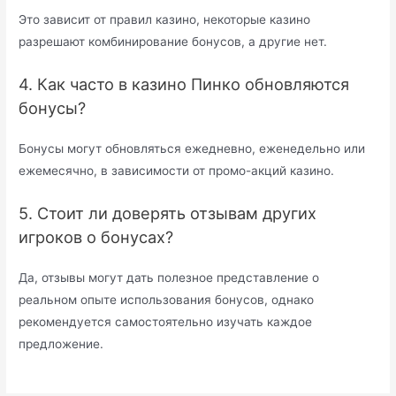
Это зависит от правил казино, некоторые казино
разрешают комбинирование бонусов, а другие нет.
4. Как часто в казино Пинко обновляются
бонусы?
Бонусы могут обновляться ежедневно, еженедельно или
ежемесячно, в зависимости от промо-акций казино.
5. Стоит ли доверять отзывам других
игроков о бонусах?
Да, отзывы могут дать полезное представление о
реальном опыте использования бонусов, однако
рекомендуется самостоятельно изучать каждое
предложение.