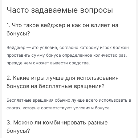
Часто задаваемые вопросы
1. Что такое вейджер и как он влияет на
бонусы?
Вейджер — это условие, согласно которому игрок должен
проставить сумму бонуса определенное количество раз,
прежде чем сможет вывести средства.
2. Какие игры лучше для использования
бонусов на бесплатные вращения?
Бесплатные вращения обычно лучше всего использовать в
слотах, которые соответствуют условиям бонуса.
3. Можно ли комбинировать разные
бонусы?