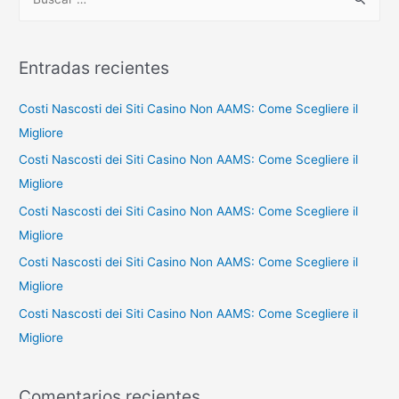
u
s
c
Entradas recientes
a
r
Costi Nascosti dei Siti Casino Non AAMS: Come Scegliere il
p
Migliore
o
Costi Nascosti dei Siti Casino Non AAMS: Come Scegliere il
r
Migliore
:
Costi Nascosti dei Siti Casino Non AAMS: Come Scegliere il
Migliore
Costi Nascosti dei Siti Casino Non AAMS: Come Scegliere il
Migliore
Costi Nascosti dei Siti Casino Non AAMS: Come Scegliere il
Migliore
Comentarios recientes