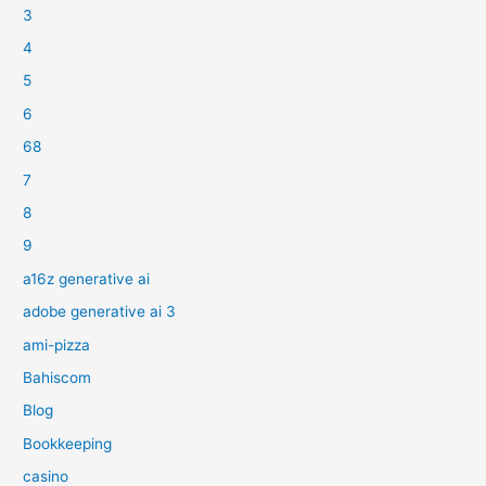
3
4
5
6
68
7
8
9
a16z generative ai
adobe generative ai 3
ami-pizza
Bahiscom
Blog
Bookkeeping
casino