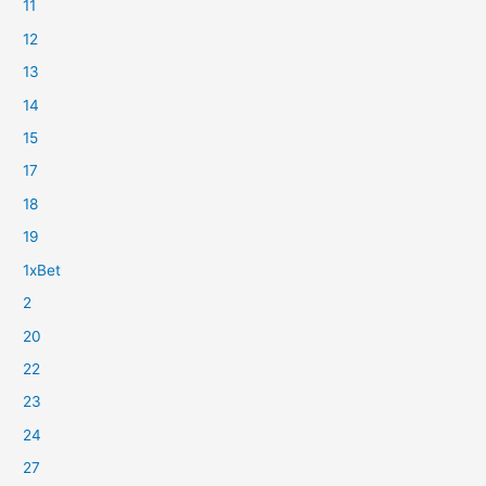
11
12
13
14
15
17
18
19
1xBet
2
20
22
23
24
27