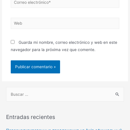
electrónico*
Web
Guarda mi nombre, correo electrónico y web en este
navegador para la próxima vez que comente.
B
u
s
c
Entradas recientes
a
r