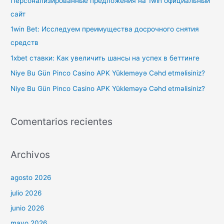
Персонализированные предложения на 1win официальный
p
сайт
o
1win Bet: Исследуем преимущества досрочного снятия
r
средств
:
1xbet ставки: Как увеличить шансы на успех в беттинге
Niye Bu Gün Pinco Casino APK Yükleməyə Cəhd etməlisiniz?
Niye Bu Gün Pinco Casino APK Yükleməyə Cəhd etməlisiniz?
Comentarios recientes
Archivos
agosto 2026
julio 2026
junio 2026
mayo 2026