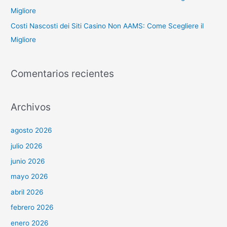
Migliore
Costi Nascosti dei Siti Casino Non AAMS: Come Scegliere il
Migliore
Comentarios recientes
Archivos
agosto 2026
julio 2026
junio 2026
mayo 2026
abril 2026
febrero 2026
enero 2026