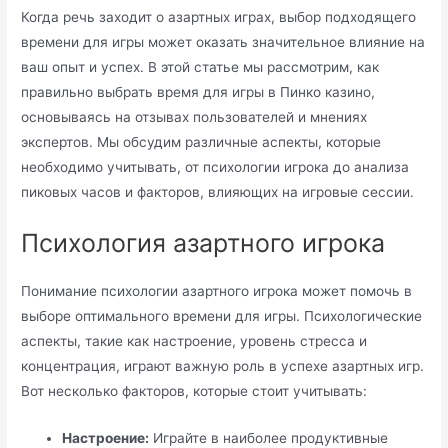
Когда речь заходит о азартных играх, выбор подходящего
времени для игры может оказать значительное влияние на
ваш опыт и успех. В этой статье мы рассмотрим, как
правильно выбрать время для игры в Пинко казино,
основываясь на отзывах пользователей и мнениях
экспертов. Мы обсудим различные аспекты, которые
необходимо учитывать, от психологии игрока до анализа
пиковых часов и факторов, влияющих на игровые сессии.
Психология азартного игрока
Понимание психологии азартного игрока может помочь в
выборе оптимального времени для игры. Психологические
аспекты, такие как настроение, уровень стресса и
концентрация, играют важную роль в успехе азартных игр.
Вот несколько факторов, которые стоит учитывать:
Настроение:
Играйте в наиболее продуктивные