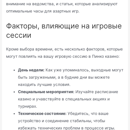
внимание на ведомства, и статьи, которые анализируют
оптимальные часы для азартных игр.
Факторы, влияющие на игровые
сессии
Кроме выбора времени, есть несколько факторов, которые
могут повлиять на вашу игровую сессию в Пинко казино:
День недели:
Как уже упоминалось, выходные могут
быть загружеными, а в будние дни вы можете
находить лучшие условия.
Специальные мероприятия:
Изучайте расписание
казино и учавствуйте в специальных акциях и
турнирах.
Техническое состояние:
Убедитесь, что ваше
устройство и соединение стабильны, чтобы
избежать технических проблем в процессе игры.