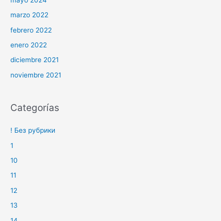
marzo 2022
febrero 2022
enero 2022
diciembre 2021
noviembre 2021
Categorías
! Без рубрики
1
10
11
12
13
14