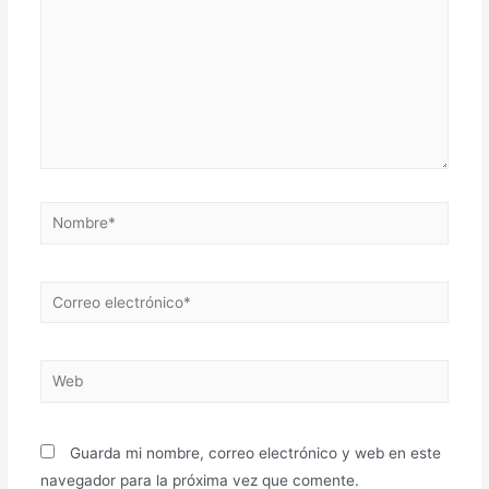
Nombre*
Correo
electrónico*
Web
Guarda mi nombre, correo electrónico y web en este
navegador para la próxima vez que comente.