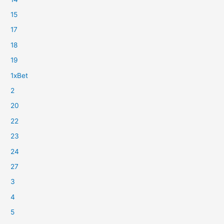
15
17
18
19
1xBet
2
20
22
23
24
27
3
4
5