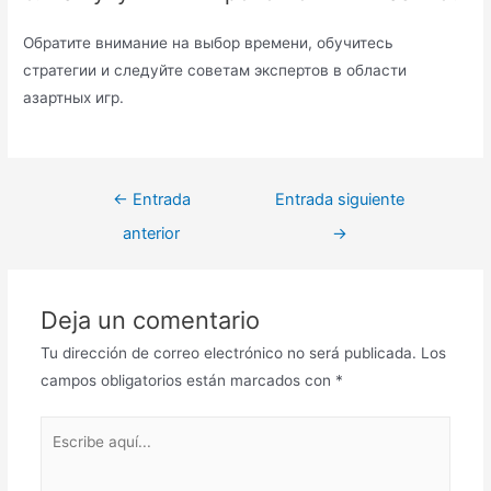
Обратите внимание на выбор времени, обучитесь
стратегии и следуйте советам экспертов в области
азартных игр.
Navegación
←
Entrada
Entrada siguiente
de
anterior
→
entradas
Deja un comentario
Tu dirección de correo electrónico no será publicada.
Los
campos obligatorios están marcados con
*
Escribe
aquí...