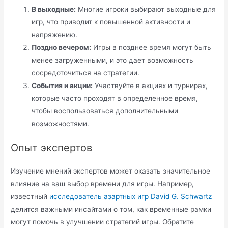
В выходные:
Многие игроки выбирают выходные для
игр, что приводит к повышенной активности и
напряжению.
Поздно вечером:
Игры в позднее время могут быть
менее загруженными, и это дает возможность
сосредоточиться на стратегии.
События и акции:
Участвуйте в акциях и турнирах,
которые часто проходят в определенное время,
чтобы воспользоваться дополнительными
возможностями.
Опыт экспертов
Изучение мнений экспертов может оказать значительное
влияние на ваш выбор времени для игры. Например,
известный
исследователь азартных игр David G. Schwartz
делится важными инсайтами о том, как временные рамки
могут помочь в улучшении стратегий игры. Обратите