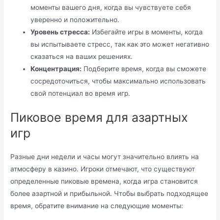
моменты вашего дня, когда вы чувствуете себя
уверенно и положительно.
Уровень стресса:
Избегайте игры в моменты, когда
вы испытываете стресс, так как это может негативно
сказаться на ваших решениях.
Концентрация:
Подберите время, когда вы сможете
сосредоточиться, чтобы максимально использовать
свой потенциал во время игр.
Пиковое время для азартных
игр
Разные дни недели и часы могут значительно влиять на
атмосферу в казино. Игроки отмечают, что существуют
определенные пиковые времена, когда игра становится
более азартной и прибыльной. Чтобы выбрать подходящее
время, обратите внимание на следующие моменты: