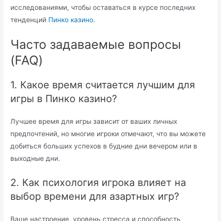
исследованиями, чтобы оставаться в курсе последних
тенденций
Пинко казино
.
Часто задаваемые вопросы
(FAQ)
1. Какое время считается лучшим для
игры в Пинко казино?
Лучшее время для игры зависит от ваших личных
предпочтений, но многие игроки отмечают, что вы можете
добиться больших успехов в будние дни вечером или в
выходные дни.
2. Как психология игрока влияет на
выбор времени для азартных игр?
Ваше настроение, уровень стресса и способность