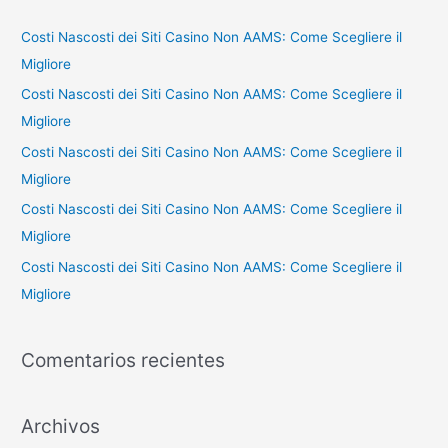
a
r
Costi Nascosti dei Siti Casino Non AAMS: Come Scegliere il
p
Migliore
o
Costi Nascosti dei Siti Casino Non AAMS: Come Scegliere il
r
Migliore
:
Costi Nascosti dei Siti Casino Non AAMS: Come Scegliere il
Migliore
Costi Nascosti dei Siti Casino Non AAMS: Come Scegliere il
Migliore
Costi Nascosti dei Siti Casino Non AAMS: Come Scegliere il
Migliore
Comentarios recientes
Archivos