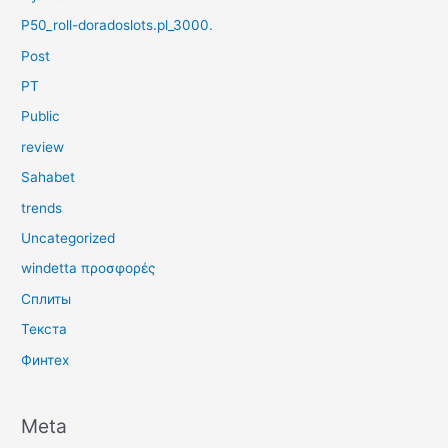
P50_roll-doradoslots.pl_3000.
Post
PT
Public
review
Sahabet
trends
Uncategorized
windetta προσφορές
Сплиты
Текста
Финтех
Meta