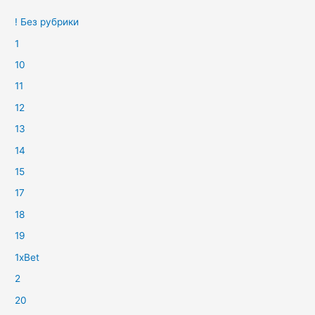
! Без рубрики
1
10
11
12
13
14
15
17
18
19
1xBet
2
20