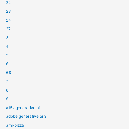
22
23
24
27
3
4
5
6
68
7
8
9
a16z generative ai
adobe generative ai 3
ami-pizza