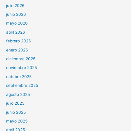
julio 2026
junio 2026
mayo 2026
abril 2026
febrero 2026
enero 2026
diciembre 2025
noviembre 2025
octubre 2025
septiembre 2025
agosto 2025
julio 2025
junio 2025
mayo 2025
abril 2025