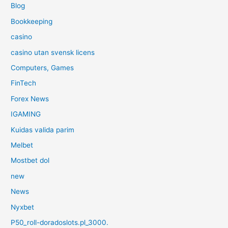
Blog
Bookkeeping
casino
casino utan svensk licens
Computers, Games
FinTech
Forex News
IGAMING
Kuidas valida parim
Melbet
Mostbet dol
new
News
Nyxbet
P50_roll-doradoslots.pl_3000.