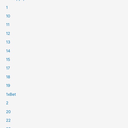
1
10
11
12
13
14
15
17
18
19
1xBet
2
20
22