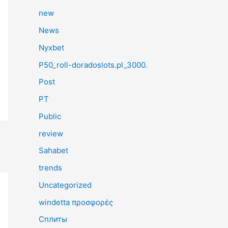
new
News
Nyxbet
P50_roll-doradoslots.pl_3000.
Post
PT
Public
review
Sahabet
trends
Uncategorized
windetta προσφορές
Сплиты