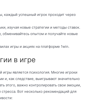
ы, каждый успешный игрок проходит через
ки, изучая новые стратегии и методы ставок.
, обменивайтесь опытом и получайте новые
илах игры и акциях на платформе 1win.
гии в игре
 игры является психология. Многие игроки
и и, как следствие, выигрывают значительно
ть этого, важно контролировать свои эмоции,
 стресса. Вот несколько рекомендаций для
ивости: