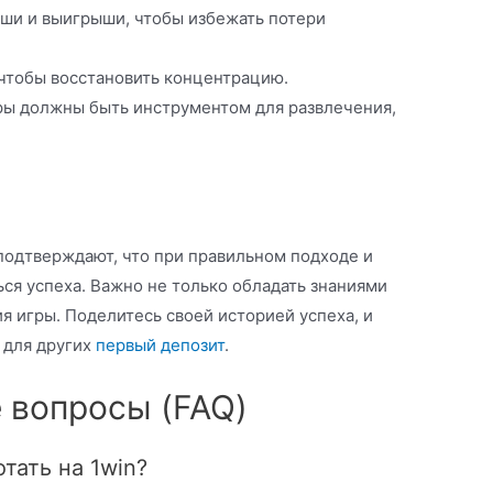
ши и выигрыши, чтобы избежать потери
чтобы восстановить концентрацию.
гры должны быть инструментом для развлечения,
подтверждают, что при правильном подходе и
ся успеха. Важно не только обладать знаниями
ия игры. Поделитесь своей историей успеха, и
 для других
первый депозит
.
 вопросы (FAQ)
тать на 1win?