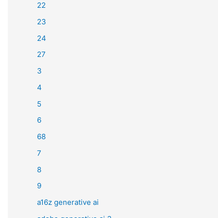
22
23
24
27
3
4
5
6
68
7
8
9
a16z generative ai