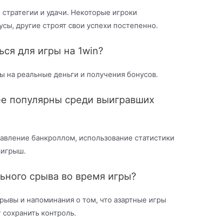
 стратегии и удачи. Некоторые игроки
усы, другие строят свои успехи постепенно.
ься для игры на 1win?
ры на реальные деньги и получения бонусов.
ее популярны среди выигравших
авление банкроллом, использование статистики
ыигрыш.
ьного срыва во время игры?
рывы и напоминания о том, что азартные игры
 сохранить контроль.