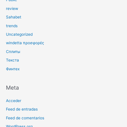
review
Sahabet
trends
Uncategorized
windetta προσφορές
Сплиты
Текста
Финтех
Meta
Acceder
Feed de entradas
Feed de comentarios
WordPress.org