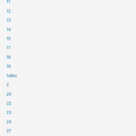
11
12
13
14
15
17
18
19
1xBet
2
20
22
23
24
27