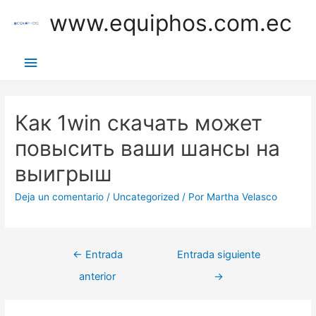
Ir
www.equiphos.com.ec
al
contenido
Menú
principal
Как 1win скачать может
повысить ваши шансы на
выигрыш
Deja un comentario
/
Uncategorized
/ Por
Martha Velasco
Navegación
←
Entrada
Entrada siguiente
de
anterior
→
entradas