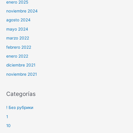
enero 2025
noviembre 2024
agosto 2024
mayo 2024
marzo 2022
febrero 2022
enero 2022
diciembre 2021
noviembre 2021
Categorías
! Без рубрики
1
10