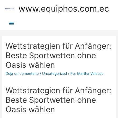
Ir
www.equiphos.com.ec
al
contenido
Menú
principal
Wettstrategien für Anfänger:
Beste Sportwetten ohne
Oasis wählen
Deja un comentario
/
Uncategorized
/ Por
Martha Velasco
Wettstrategien für Anfänger:
Beste Sportwetten ohne
Oasis wählen