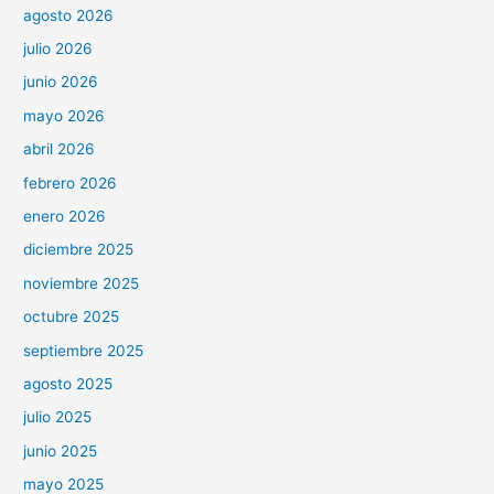
agosto 2026
julio 2026
junio 2026
mayo 2026
abril 2026
febrero 2026
enero 2026
diciembre 2025
noviembre 2025
octubre 2025
septiembre 2025
agosto 2025
julio 2025
junio 2025
mayo 2025