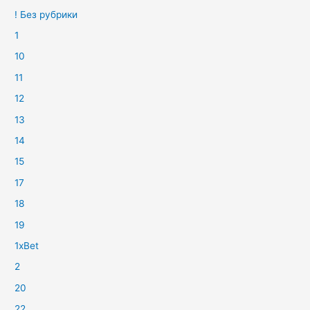
! Без рубрики
1
10
11
12
13
14
15
17
18
19
1xBet
2
20
22