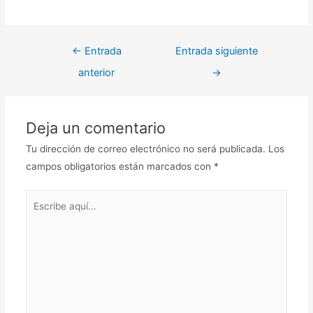
Navegación
←
Entrada
Entrada siguiente
de
anterior
→
entradas
Deja un comentario
Tu dirección de correo electrónico no será publicada.
Los
campos obligatorios están marcados con
*
Escribe
aquí...