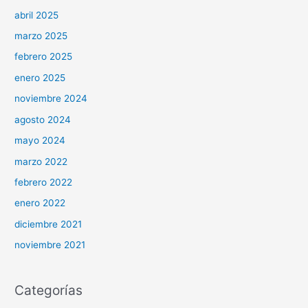
abril 2025
marzo 2025
febrero 2025
enero 2025
noviembre 2024
agosto 2024
mayo 2024
marzo 2022
febrero 2022
enero 2022
diciembre 2021
noviembre 2021
Categorías