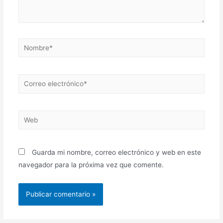
Nombre*
Correo
electrónico*
Web
Guarda mi nombre, correo electrónico y web en este
navegador para la próxima vez que comente.