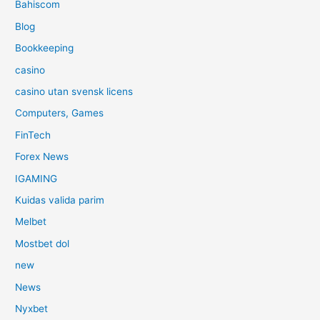
Bahiscom
Blog
Bookkeeping
casino
casino utan svensk licens
Computers, Games
FinTech
Forex News
IGAMING
Kuidas valida parim
Melbet
Mostbet dol
new
News
Nyxbet