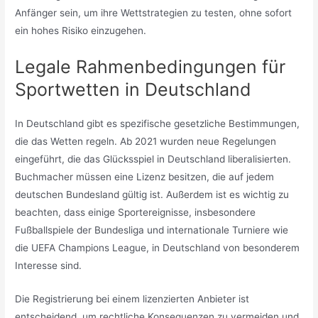
Anfänger sein, um ihre Wettstrategien zu testen, ohne sofort
ein hohes Risiko einzugehen.
Legale Rahmenbedingungen für
Sportwetten in Deutschland
In Deutschland gibt es spezifische gesetzliche Bestimmungen,
die das Wetten regeln. Ab 2021 wurden neue Regelungen
eingeführt, die das Glücksspiel in Deutschland liberalisierten.
Buchmacher müssen eine Lizenz besitzen, die auf jedem
deutschen Bundesland gültig ist. Außerdem ist es wichtig zu
beachten, dass einige Sportereignisse, insbesondere
Fußballspiele der Bundesliga und internationale Turniere wie
die UEFA Champions League, in Deutschland von besonderem
Interesse sind.
Die Registrierung bei einem lizenzierten Anbieter ist
entscheidend, um rechtliche Konsequenzen zu vermeiden und