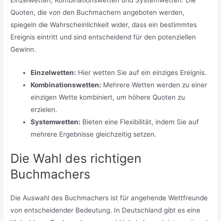
Quoten, die von den Buchmachern angeboten werden,
spiegeln die Wahrscheinlichkeit wider, dass ein bestimmtes
Ereignis eintritt und sind entscheidend für den potenziellen
Gewinn.
Einzelwetten:
Hier wetten Sie auf ein einziges Ereignis.
Kombinationswetten:
Mehrere Wetten werden zu einer
einzigen Wette kombiniert, um höhere Quoten zu
erzielen.
Systemwetten:
Bieten eine Flexibilität, indem Sie auf
mehrere Ergebnisse gleichzeitig setzen.
Die Wahl des richtigen
Buchmachers
Die Auswahl des Buchmachers ist für angehende Wettfreunde
von entscheidender Bedeutung. In Deutschland gibt es eine