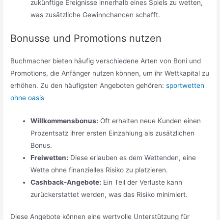
zukünftige Ereignisse innerhalb eines Spiels zu wetten,
was zusätzliche Gewinnchancen schafft.
Bonusse und Promotions nutzen
Buchmacher bieten häufig verschiedene Arten von Boni und
Promotions, die Anfänger nutzen können, um ihr Wettkapital zu
erhöhen. Zu den häufigsten Angeboten gehören:
sportwetten
ohne oasis
Willkommensbonus:
Oft erhalten neue Kunden einen
Prozentsatz ihrer ersten Einzahlung als zusätzlichen
Bonus.
Freiwetten:
Diese erlauben es dem Wettenden, eine
Wette ohne finanzielles Risiko zu platzieren.
Cashback-Angebote:
Ein Teil der Verluste kann
zurückerstattet werden, was das Risiko minimiert.
Diese Angebote können eine wertvolle Unterstützung für