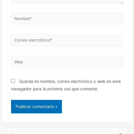
Nombre*
Correo
electrónico*
Web
Guarda mi nombre, correo electrónico y web en este
navegador para la próxima vez que comente.
B