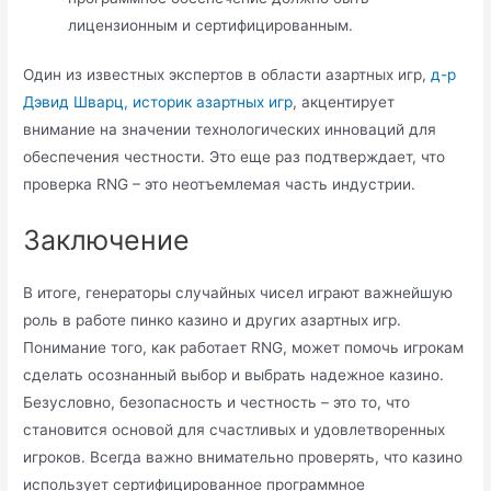
лицензионным и сертифицированным.
Один из известных экспертов в области азартных игр,
д-р
Дэвид Шварц, историк азартных игр
, акцентирует
внимание на значении технологических инноваций для
обеспечения честности. Это еще раз подтверждает, что
проверка RNG – это неотъемлемая часть индустрии.
Заключение
В итоге, генераторы случайных чисел играют важнейшую
роль в работе пинко казино и других азартных игр.
Понимание того, как работает RNG, может помочь игрокам
сделать осознанный выбор и выбрать надежное казино.
Безусловно, безопасность и честность – это то, что
становится основой для счастливых и удовлетворенных
игроков. Всегда важно внимательно проверять, что казино
использует сертифицированное программное