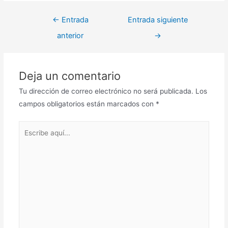
Navegación
←
Entrada
Entrada siguiente
de
anterior
→
entradas
Deja un comentario
Tu dirección de correo electrónico no será publicada.
Los
campos obligatorios están marcados con
*
Escribe
aquí...