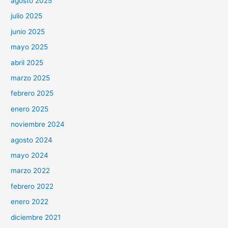
agosto 2025
julio 2025
junio 2025
mayo 2025
abril 2025
marzo 2025
febrero 2025
enero 2025
noviembre 2024
agosto 2024
mayo 2024
marzo 2022
febrero 2022
enero 2022
diciembre 2021