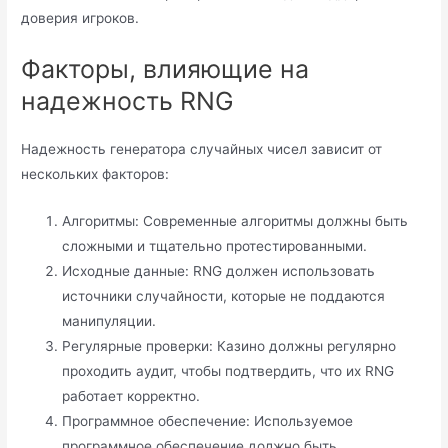
доверия игроков.
Факторы, влияющие на
надежность RNG
Надежность генератора случайных чисел зависит от
нескольких факторов:
Алгоритмы: Современные алгоритмы должны быть
сложными и тщательно протестированными.
Исходные данные: RNG должен использовать
источники случайности, которые не поддаются
манипуляции.
Регулярные проверки: Казино должны регулярно
проходить аудит, чтобы подтвердить, что их RNG
работает корректно.
Программное обеспечение: Используемое
программное обеспечение должно быть