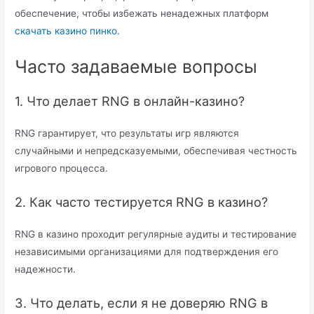
обеспечение, чтобы избежать ненадежных платформ
скачать казино пинко
.
Часто задаваемые вопросы
1. Что делает RNG в онлайн-казино?
RNG гарантирует, что результаты игр являются
случайными и непредсказуемыми, обеспечивая честность
игрового процесса.
2. Как часто тестируется RNG в казино?
RNG в казино проходит регулярные аудиты и тестирование
независимыми организациями для подтверждения его
надежности.
3. Что делать, если я не доверяю RNG в