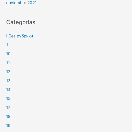
noviembre 2021
Categorías
! Без рубрики
1
10
11
12
13
14
15
17
18
19