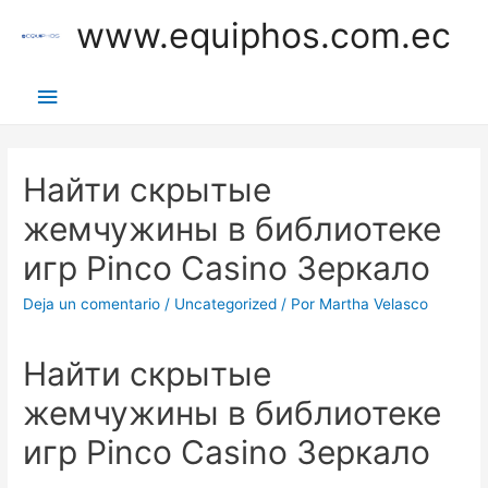
Ir
www.equiphos.com.ec
al
contenido
Menú
principal
Найти скрытые
жемчужины в библиотеке
игр Pinco Casino Зеркало
Deja un comentario
/
Uncategorized
/ Por
Martha Velasco
Найти скрытые
жемчужины в библиотеке
игр Pinco Casino Зеркало