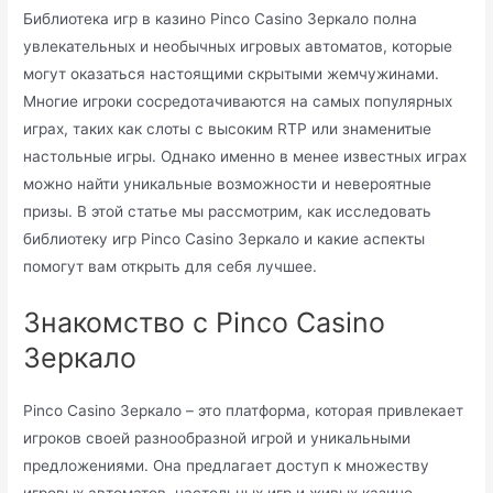
Библиотека игр в казино Pinco Casino Зеркало полна
увлекательных и необычных игровых автоматов, которые
могут оказаться настоящими скрытыми жемчужинами.
Многие игроки сосредотачиваются на самых популярных
играх, таких как слоты с высоким RTP или знаменитые
настольные игры. Однако именно в менее известных играх
можно найти уникальные возможности и невероятные
призы. В этой статье мы рассмотрим, как исследовать
библиотеку игр Pinco Casino Зеркало и какие аспекты
помогут вам открыть для себя лучшее.
Знакомство с Pinco Casino
Зеркало
Pinco Casino Зеркало – это платформа, которая привлекает
игроков своей разнообразной игрой и уникальными
предложениями. Она предлагает доступ к множеству
игровых автоматов, настольных игр и живых казино.