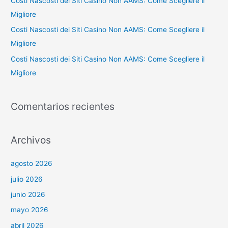
Costi Nascosti dei Siti Casino Non AAMS: Come Scegliere il
Migliore
Costi Nascosti dei Siti Casino Non AAMS: Come Scegliere il
Migliore
Costi Nascosti dei Siti Casino Non AAMS: Come Scegliere il
Migliore
Comentarios recientes
Archivos
agosto 2026
julio 2026
junio 2026
mayo 2026
abril 2026