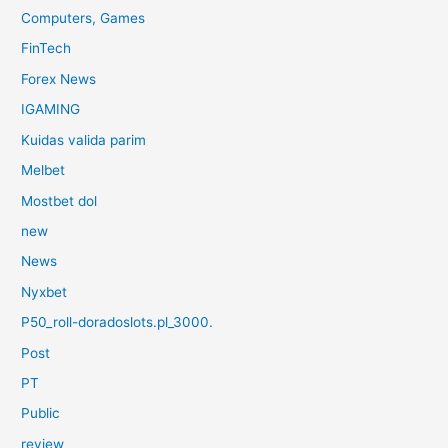
Computers, Games
FinTech
Forex News
IGAMING
Kuidas valida parim
Melbet
Mostbet dol
new
News
Nyxbet
P50_roll-doradoslots.pl_3000.
Post
PT
Public
review