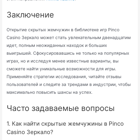
Заключение
Открытие скрытых жемчужин в библиотеке игр Pinco
Casino Зеркало может стать увлекательным двенадцатим
идет, полным неожиданных находок и больших
выигрышей. Сфокусировавшись не только на популярных
играх, но и исследуя менее известные варианты, вы
сможете найти уникальные возможности для игры.
Применяйте стратегии исследования, читайте отзывы
пользователей и следите за трендами в индустрии, чтобы
максимально повысить шансы на успех.
Часто задаваемые вопросы
1. Как найти скрытые жемчужины в Pinco
Casino Зеркало?