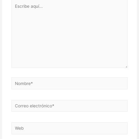
Escribe
aquí...
Nombre*
Correo
electrónico*
Web