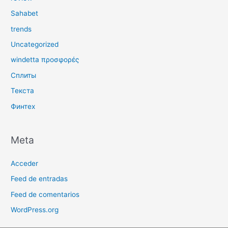
Sahabet
trends
Uncategorized
windetta προσφορές
Сплиты
Текста
Финтех
Meta
Acceder
Feed de entradas
Feed de comentarios
WordPress.org